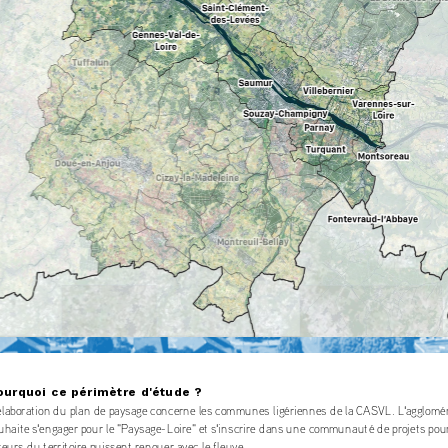
ourquoi ce périmètre d'étude ?
élaboration du plan de paysage concerne les communes ligériennes de la CASVL. L'agglomér
uhaite s'engager pour le "Paysage-Loire" et s'inscrire dans une communauté de projets pour
teurs du territoire puissent renouer avec le fleuve. 