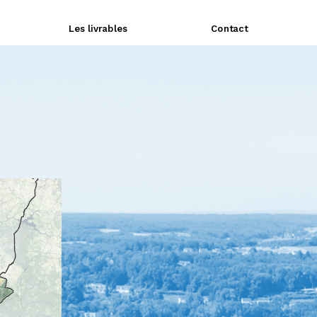
L
es livrables
Contact
ffet, la 
at. Par 
ional (PNR) 
aissances 