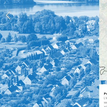
P
L'
so
ac